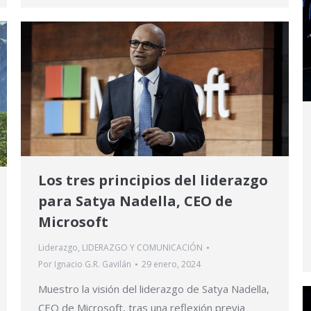
Los tres principios del liderazgo
para Satya Nadella, CEO de
Microsoft
Liderazgo
,
LIDERAZGO Y COMUNICACIÓN
Por
Ignacio G.R. Gavilán
29 enero, 2024
Muestro la visión del liderazgo de Satya Nadella,
CEO de Microsoft, tras una reflexión previa