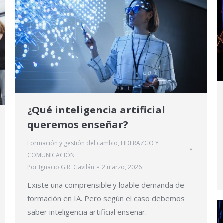
¿Qué inteligencia artificial
queremos enseñar?
Formación y gestión del cambio
,
LIDERAZGO Y
COMUNICACIÓN
Por
Ignacio G.R. Gavilán
2 marzo, 2026
Existe una comprensible y loable demanda de
formación en IA. Pero según el caso debemos
saber inteligencia artificial enseñar.