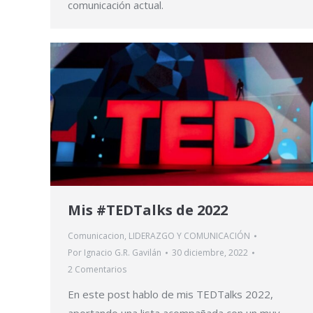
comunicación actual.
Mis #TEDTalks de 2022
Comunicacion
,
LIDERAZGO Y COMUNICACIÓN
Por
Ignacio G.R. Gavilán
30 diciembre, 2022
2 Comentarios
En este post hablo de mis TEDTalks 2022,
aportando una lista acompañada con un muy