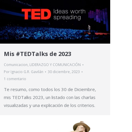
Mis #TEDTalks de 2023
Comunicacion
,
LIDERAZGO Y COMUNICACIÓN
Por
Ignacio G.R. Gavilán
30 diciembre, 2023
1 comentario
Te resumo, como todos los 30 de Diciembre,
mis TEDTalks 2023, un listado con las charlas
visualizadas y una explicación de los criterios.