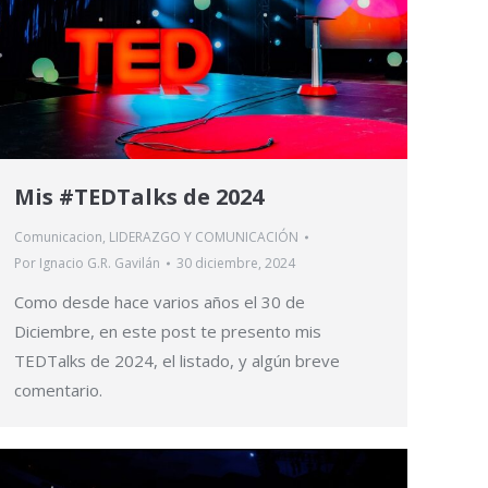
Mis #TEDTalks de 2024
Comunicacion
,
LIDERAZGO Y COMUNICACIÓN
Por
Ignacio G.R. Gavilán
30 diciembre, 2024
Como desde hace varios años el 30 de
Diciembre, en este post te presento mis
TEDTalks de 2024, el listado, y algún breve
comentario.