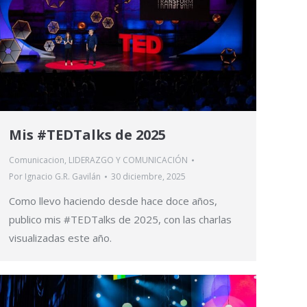
Mis #TEDTalks de 2025
Comunicacion
,
LIDERAZGO Y COMUNICACIÓN
Por
Ignacio G.R. Gavilán
30 diciembre, 2025
Como llevo haciendo desde hace doce años,
publico mis #TEDTalks de 2025, con las charlas
visualizadas este año.