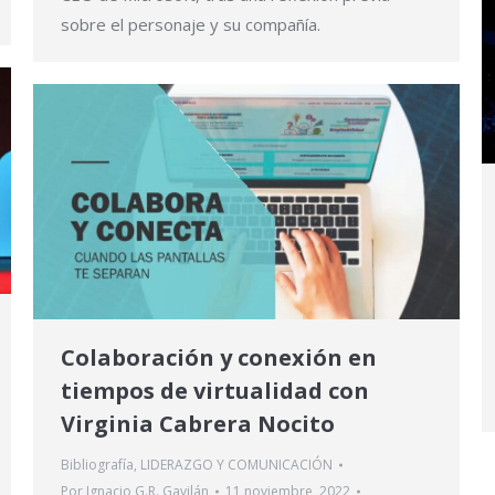
sobre el personaje y su compañía.
Colaboración y conexión en
tiempos de virtualidad con
Virginia Cabrera Nocito
Bibliografía
,
LIDERAZGO Y COMUNICACIÓN
Por
Ignacio G.R. Gavilán
11 noviembre, 2022