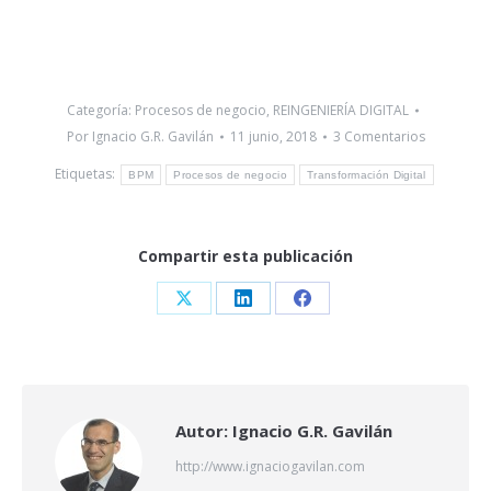
Categoría:
Procesos de negocio
,
REINGENIERÍA DIGITAL
Por
Ignacio G.R. Gavilán
11 junio, 2018
3 Comentarios
Etiquetas:
BPM
Procesos de negocio
Transformación Digital
Compartir esta publicación
Share
Share
Share
on
on
on
X
LinkedIn
Facebook
Autor:
Ignacio G.R. Gavilán
http://www.ignaciogavilan.com