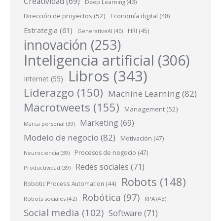
Creatividad
(69)
Deep Learning
(43)
Dirección de proyectos
(52)
Economía digital
(48)
Estrategia
(61)
HRI
(45)
GenerativeAI
(40)
innovación
(253)
Inteligencia artificial
(306)
Libros
(343)
Internet
(55)
Liderazgo
(150)
Machine Learning
(82)
Macrotweets
(155)
Management
(52)
Marketing
(69)
Marca personal
(39)
Modelo de negocio
(82)
Motivación
(47)
Procesos de negocio
(47)
Neurociencia
(39)
Redes sociales
(71)
Productividad
(39)
Robots
(148)
Robotic Process Automation
(44)
Robótica
(97)
Robots sociales
(42)
RPA
(43)
Social media
(102)
Software
(71)