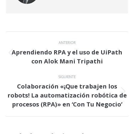
Navegación
ANTERIOR
entre
Aprendiendo RPA y el uso de UiPath
Publicación
con Alok Mani Tripathi
publicaciones
anterior:
SIGUIENTE
Colaboración «¡Que trabajen los
robots! La automatización robótica de
Publicación
siguiente:
procesos (RPA)» en ‘Con Tu Negocio’