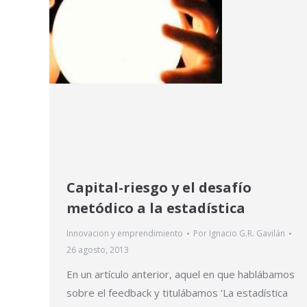
Capital-riesgo y el desafío
metódico a la estadística
Innovacion y emprendimiento
Por
Ignacio G.R. Gavilán
26 agosto, 2013
En un artículo anterior, aquel en que hablábamos
sobre el feedback y titulábamos ‘La estadística