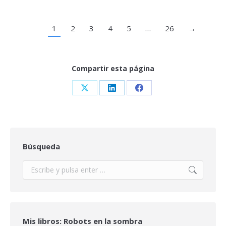
1
2
3
4
5
…
26
→
Compartir esta página
Share
Share
Share
on
on
on
X
LinkedIn
Facebook
Búsqueda
Buscar:
Mis libros: Robots en la sombra