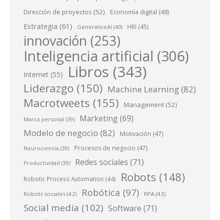
Dirección de proyectos
(52)
Economía digital
(48)
Estrategia
(61)
HRI
(45)
GenerativeAI
(40)
innovación
(253)
Inteligencia artificial
(306)
Libros
(343)
Internet
(55)
Liderazgo
(150)
Machine Learning
(82)
Macrotweets
(155)
Management
(52)
Marketing
(69)
Marca personal
(39)
Modelo de negocio
(82)
Motivación
(47)
Procesos de negocio
(47)
Neurociencia
(39)
Redes sociales
(71)
Productividad
(39)
Robots
(148)
Robotic Process Automation
(44)
Robótica
(97)
Robots sociales
(42)
RPA
(43)
Social media
(102)
Software
(71)