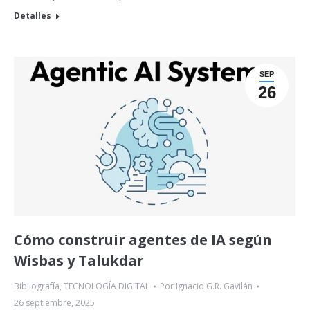
Detalles
SEP
26
Cómo construir agentes de IA según
Wisbas y Talukdar
Bibliografía
,
TECNOLOGÍA DIGITAL
Por
Ignacio G.R. Gavilán
26 septiembre, 2025