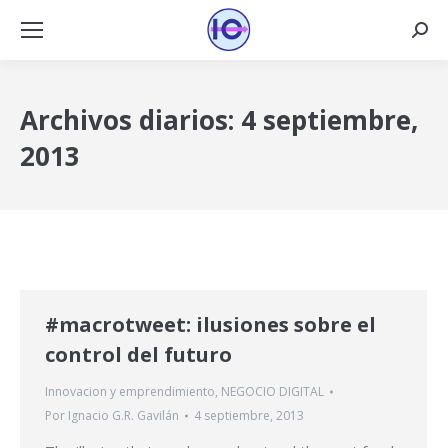
Busca
Archivos diarios:
4 septiembre,
2013
#macrotweet: ilusiones sobre el
control del futuro
Innovacion y emprendimiento
,
NEGOCIO DIGITAL
Por
Ignacio G.R. Gavilán
4 septiembre, 2013