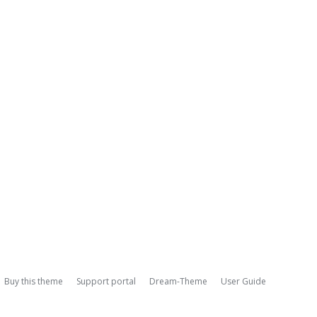
Buy this theme
Support portal
Dream-Theme
User Guide