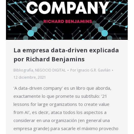
La empresa data-driven explicada
por Richard Benjamins
Bibliografía
,
NEGOCIO DIGITAL
Por
Ignacio G.R. Gavilán
12 diciembre, 2021
‘A data-driven company‘ es un libro que aborda,
exactamente lo que promete su subtítulo: ’21
lessons for large organizations to create value
from AI’, es decir, ataca todos los aspectos a
considerar en una organización (en general una
empresa grande) para sacarle el máximo provecho