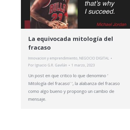
La equivocada mitología del
fracaso
Innovacion y emprendimiento
,
NEGOCIO DIGITAL
Por
Ignacio G.R. Gavilán
1 marzo, 2023
Un post en que critico lo que denomino ‘
Mitología del fracaso’ ‘, la alabanza del fracaso
como algo bueno y propongo un cambio de
mensaje.