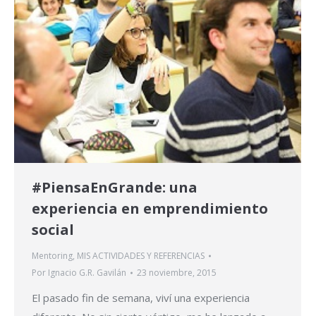
#PiensaEnGrande: una
experiencia en emprendimiento
social
Mentoring
,
MIS ACTIVIDADES Y REFERENCIAS
Por
Ignacio G.R. Gavilán
23 noviembre, 2015
El pasado fin de semana, viví una experiencia