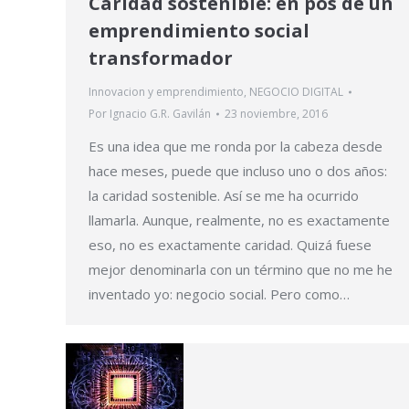
Caridad sostenible: en pos de un
emprendimiento social
transformador
Innovacion y emprendimiento
,
NEGOCIO DIGITAL
Por
Ignacio G.R. Gavilán
23 noviembre, 2016
Es una idea que me ronda por la cabeza desde
hace meses, puede que incluso uno o dos años:
la caridad sostenible. Así se me ha ocurrido
llamarla. Aunque, realmente, no es exactamente
eso, no es exactamente caridad. Quizá fuese
mejor denominarla con un término que no me he
inventado yo: negocio social. Pero como…