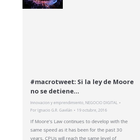
#macrotweet: Si la ley de Moore
no se detiene…
Innovacion y emprendimiento
,
NEGOCIO DIGITAL
Por
Ignacio G.R. Gavilán
19 octubre, 2016
If Moore’s Law continues to develop with the
same speed as it has been for the past 30
years, CPUs will reach the same level of