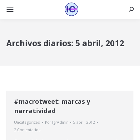
Busca
Archivos diarios:
5 abril, 2012
#macrotweet: marcas y
narratividad
Uncategorized
Por
IgrAdmin
5 abril, 2012
2 Comentarios