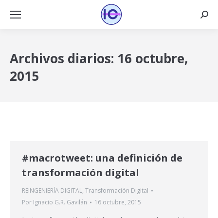
Busca
Archivos diarios:
16 octubre,
2015
#macrotweet: una definición de
transformación digital
REINGENIERÍA DIGITAL
,
Transformación Digital
Por
Ignacio G.R. Gavilán
16 octubre, 2015