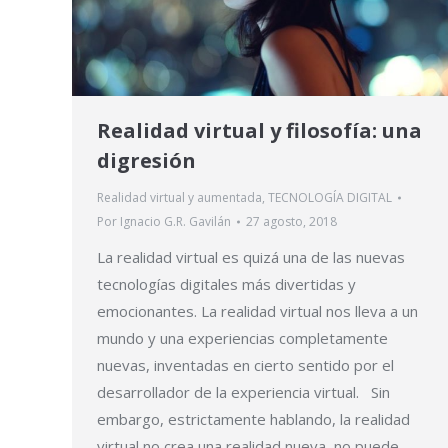
Realidad virtual y filosofía: una
digresión
Realidad virtual y aumentada
,
TECNOLOGÍA DIGITAL
Por
Ignacio G.R. Gavilán
27 agosto, 2018
La realidad virtual es quizá una de las nuevas
tecnologías digitales más divertidas y
emocionantes. La realidad virtual nos lleva a un
mundo y una experiencias completamente
nuevas, inventadas en cierto sentido por el
desarrollador de la experiencia virtual. Sin
embargo, estrictamente hablando, la realidad
virtual no crea una realidad nueva, no puede