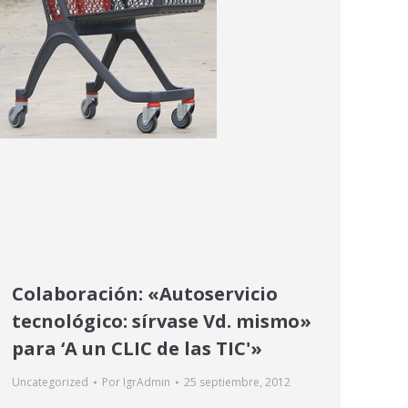
Colaboración: «Autoservicio
tecnológico: sírvase Vd. mismo»
para ‘A un CLIC de las TIC'»
Uncategorized
Por
IgrAdmin
25 septiembre, 2012