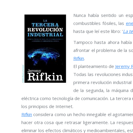
Nunca había sentido un espe
combustibles fósiles, las
ene
hasta que leí este libro: ‘
La te
Tampoco hasta ahora había 
afrontar el problema de la s
Rifkin
.
El planteamiento de
Jeremy R
Todas las revoluciones indus
primera revolución industria
de la segunda, la máquina d
eléctrica como tecnología de comunicación. La tercera r
los principios de Internet.
Rifkin
considera como un hecho innegable el agotamient
hacer otra cosa que retrasar ligeramente. La respues
eliminar los efectos climáticos y medioambientales, es