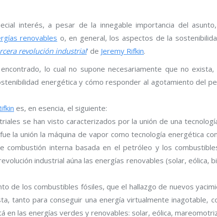
cial interés, a pesar de la innegable importancia del asunto,
rgías renovables
o, en general, los aspectos de la sostenibilid
rcera revolución industrial
‘ de
Jeremy Rifkin
.
encontrado, lo cual no supone necesariamente que no exista, 
ostenibilidad energética y cómo responder al agotamiento del pe
ifkin
es, en esencia, el siguiente:
triales se han visto caracterizados por la unión de una tecnologí
l fue la unión la máquina de vapor como tecnología energética c
e combustión interna basada en el petróleo y los combustibles 
evolución industrial aúna las energías renovables (solar, eólica, 
o de los combustibles fósiles, que el hallazgo de nuevos yacim
ta, tanto para conseguir una energía virtualmente inagotable, 
tá en las energías verdes y renovables: solar, eólica, mareomotri