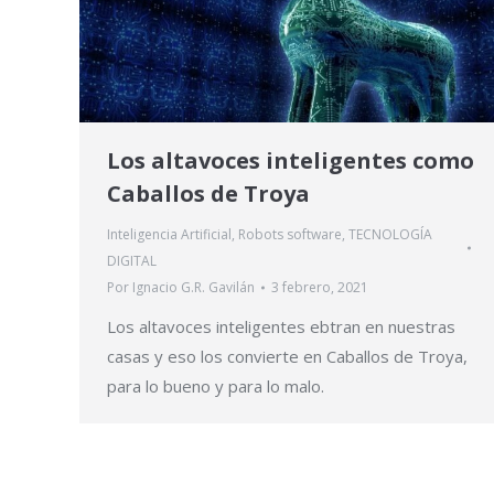
Los altavoces inteligentes como
Caballos de Troya
Inteligencia Artificial
,
Robots software
,
TECNOLOGÍA
DIGITAL
Por
Ignacio G.R. Gavilán
3 febrero, 2021
Los altavoces inteligentes ebtran en nuestras
casas y eso los convierte en Caballos de Troya,
para lo bueno y para lo malo.