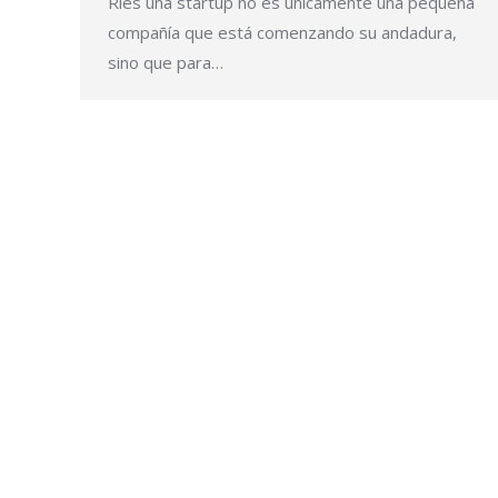
Ries una startup no es únicamente una pequeña
compañía que está comenzando su andadura,
sino que para…