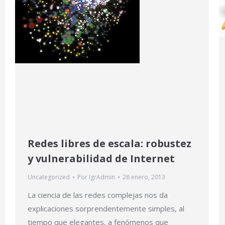
Redes libres de escala: robustez
y vulnerabilidad de Internet
Uncategorized
Por
IgrAdmin
28 enero, 2013
La ciencia de las redes complejas nos da
explicaciones sorprendentemente simples, al
tiempo que elegantes, a fenómenos que