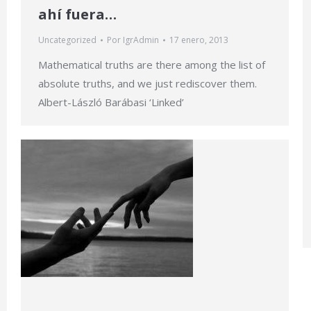
ahí fuera…
Uncategorized
Por
IgrAdmin
17 enero, 2013
Mathematical truths are there among the list of
absolute truths, and we just rediscover them.
Albert-László Barábasi ‘Linked’