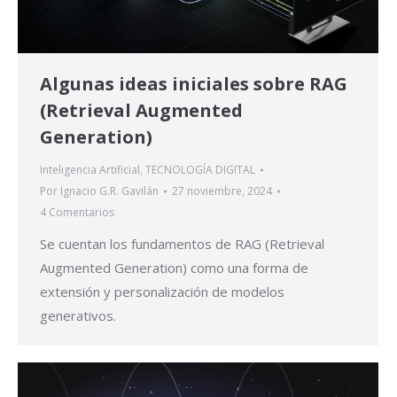
Algunas ideas iniciales sobre RAG
(Retrieval Augmented
Generation)
Inteligencia Artificial
,
TECNOLOGÍA DIGITAL
Por
Ignacio G.R. Gavilán
27 noviembre, 2024
4 Comentarios
Se cuentan los fundamentos de RAG (Retrieval
Augmented Generation) como una forma de
extensión y personalización de modelos
generativos.