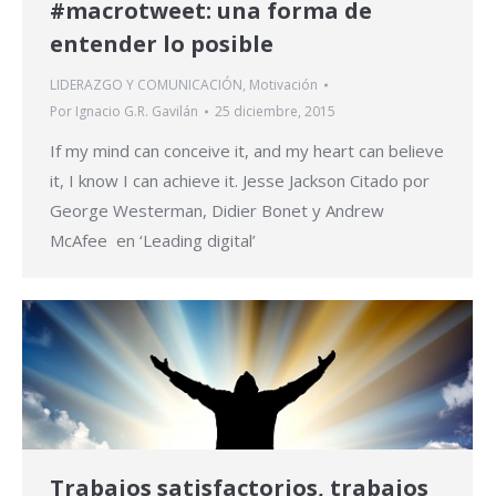
#macrotweet: una forma de
entender lo posible
LIDERAZGO Y COMUNICACIÓN
,
Motivación
Por
Ignacio G.R. Gavilán
25 diciembre, 2015
If my mind can conceive it, and my heart can believe
it, I know I can achieve it. Jesse Jackson Citado por
George Westerman, Didier Bonet y Andrew
McAfee en ‘Leading digital’
Trabajos satisfactorios, trabajos