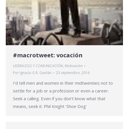
#macrotweet: vocación
LIDERAZGO Y COMUNICACIÓN
,
Motivación
Por
Ignacio G.R. Gavilán
23 septiembre, 2016
I’d tell men and women in their midtwenties not to
settle for a job or a profession or even a career.
Seek a calling. Even if you don’t know what that
means, seek it. Phil Knight ‘Shoe Dog’