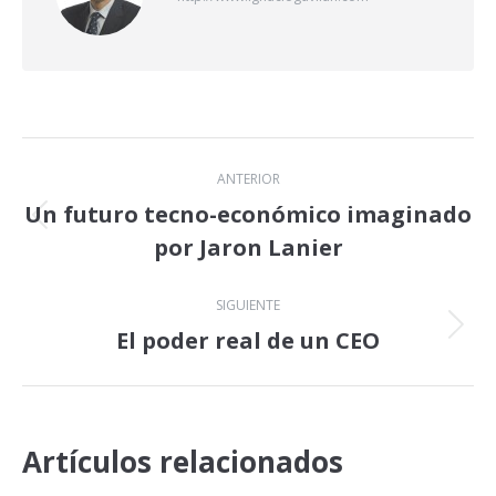
Navegación
ANTERIOR
entre
Un futuro tecno-económico imaginado
Publicación
por Jaron Lanier
publicaciones
anterior:
SIGUIENTE
El poder real de un CEO
Publicación
siguiente:
Artículos relacionados