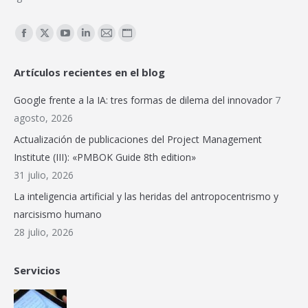
Encuéntranos en:
Facebook
X
YouTube
Linkedin
Mail
Sitio
page
page
page
page
page
web
Artículos recientes en el blog
opens
opens
opens
opens
opens
page
in
in
in
in
in
opens
Google frente a la IA: tres formas de dilema del innovador
7
new
new
new
new
new
in
agosto, 2026
window
window
window
window
window
new
Actualización de publicaciones del Project Management
window
Institute (III): «PMBOK Guide 8th edition»
31 julio, 2026
La inteligencia artificial y las heridas del antropocentrismo y
narcisismo humano
28 julio, 2026
Servicios