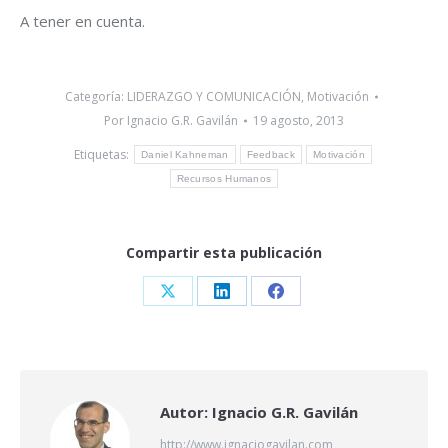
A tener en cuenta.
Categoría:
LIDERAZGO Y COMUNICACIÓN
,
Motivación
Por
Ignacio G.R. Gavilán
19 agosto, 2013
Etiquetas:
Daniel Kahneman
Feedback
Motivación
Recursos Humanos
Compartir esta publicación
Share
Share
Share
on
on
on
X
LinkedIn
Facebook
Autor:
Ignacio G.R. Gavilán
http://www.ignaciogavilan.com