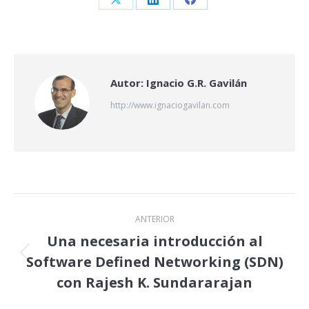
Share
Share
Share
on
on
on
X
LinkedIn
Facebook
Autor:
Ignacio G.R. Gavilán
http://www.ignaciogavilan.com
Navegación
ANTERIOR
entre
Una necesaria introducción al
Software Defined Networking (SDN)
Publicación
publicaciones
anterior:
con Rajesh K. Sundararajan