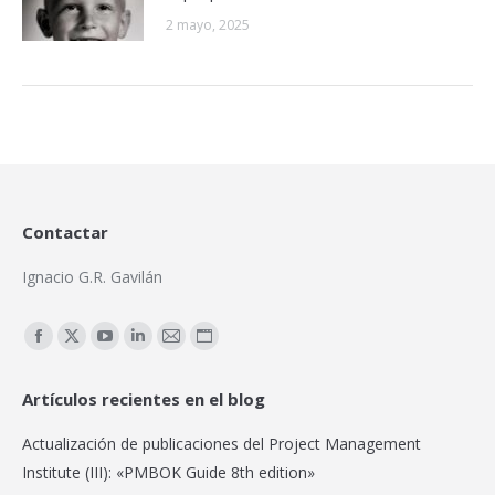
2 mayo, 2025
Contactar
Ignacio G.R. Gavilán
Encuéntranos en:
Facebook
X
YouTube
Linkedin
Mail
Sitio
page
page
page
page
page
web
Artículos recientes en el blog
opens
opens
opens
opens
opens
page
in
in
in
in
in
opens
Actualización de publicaciones del Project Management
new
new
new
new
new
in
Institute (III): «PMBOK Guide 8th edition»
window
window
window
window
window
new