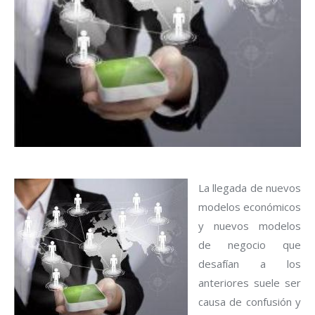
La llegada de nuevos
modelos económicos
y nuevos modelos
de negocio que
desafían a los
anteriores suele ser
causa de confusión y