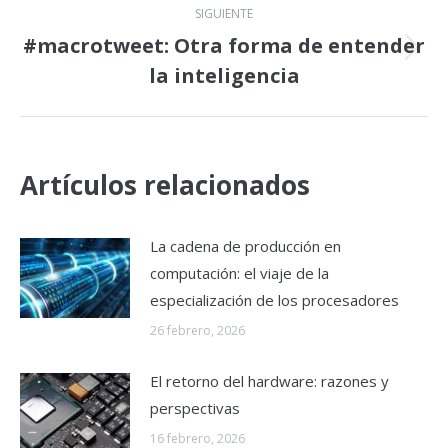
SIGUIENTE
#macrotweet: Otra forma de entender
Publicación
la inteligencia
siguiente:
Artículos relacionados
La cadena de producción en
computación: el viaje de la
especialización de los procesadores
26 febrero, 2026
El retorno del hardware: razones y
perspectivas
16 febrero, 2026