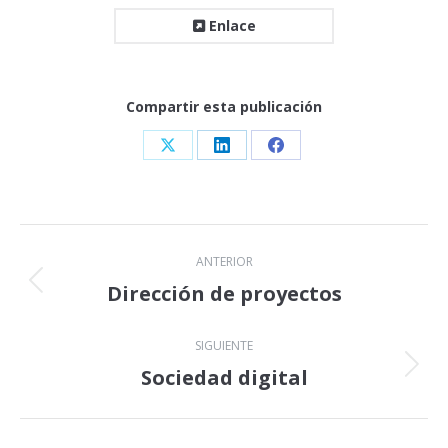
Enlace
Compartir esta publicación
Share
Share
Share
on
on
on
X
LinkedIn
Facebook
Navegación
ANTERIOR
entre
Dirección de proyectos
Proyecto
anterior
proyectos
SIGUIENTE
Sociedad digital
Proyecto
siguiente