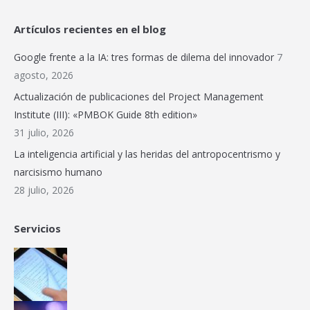
page
page
page
page
page
web
Artículos recientes en el blog
opens
opens
opens
opens
opens
page
in
in
in
in
in
opens
Google frente a la IA: tres formas de dilema del innovador
7
new
new
new
new
new
in
agosto, 2026
window
window
window
window
window
new
Actualización de publicaciones del Project Management
window
Institute (III): «PMBOK Guide 8th edition»
31 julio, 2026
La inteligencia artificial y las heridas del antropocentrismo y
narcisismo humano
28 julio, 2026
Servicios