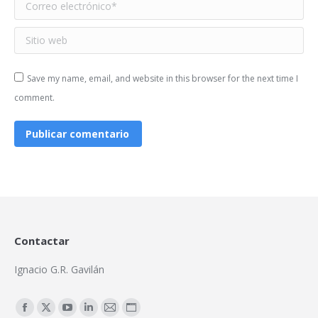
Correo electrónico *
Sitio web
Save my name, email, and website in this browser for the next time I
comment.
Publicar comentario
Contactar
Ignacio G.R. Gavilán
Encuéntranos en:
Facebook
X
YouTube
Linkedin
Mail
Sitio