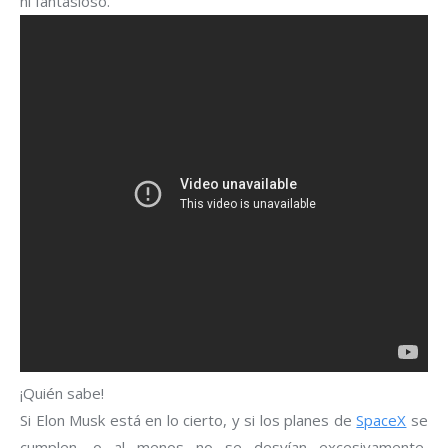
ni fantasioso.
¡Quién sabe!
Si Elon Musk está en lo cierto, y si los planes de
SpaceX
se
cumplen, o al menos no se desvían excesivamente,