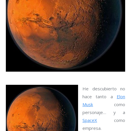
He descubierto no
hace tanto a
Elon
Musk
como
personaje… y a
SpaceX
como
empresa.