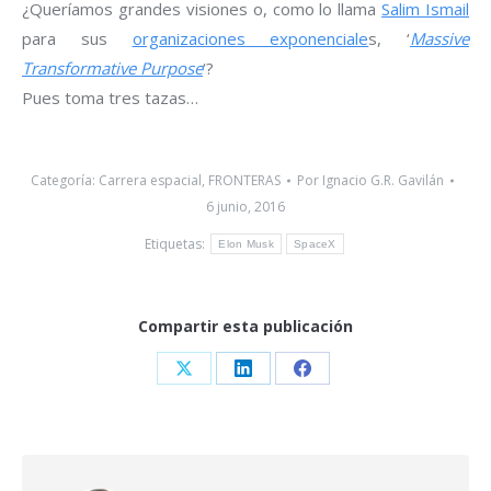
¿Queríamos grandes visiones o, como lo llama
Salim Ismail
para sus
organizaciones exponenciale
s, ‘
Massive
Transformative Purpose
‘?
Pues toma tres tazas…
Categoría:
Carrera espacial
,
FRONTERAS
Por
Ignacio G.R. Gavilán
6 junio, 2016
Etiquetas:
Elon Musk
SpaceX
Compartir esta publicación
Share
Share
Share
on
on
on
X
LinkedIn
Facebook