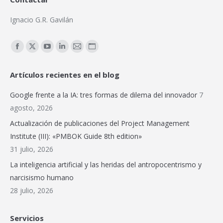
Ignacio G.R. Gavilán
Encuéntranos en:
Facebook
X
YouTube
Linkedin
Mail
Sitio
page
page
page
page
page
web
Artículos recientes en el blog
opens
opens
opens
opens
opens
page
in
in
in
in
in
opens
Google frente a la IA: tres formas de dilema del innovador
7
new
new
new
new
new
in
agosto, 2026
window
window
window
window
window
new
Actualización de publicaciones del Project Management
window
Institute (III): «PMBOK Guide 8th edition»
31 julio, 2026
La inteligencia artificial y las heridas del antropocentrismo y
narcisismo humano
28 julio, 2026
Servicios