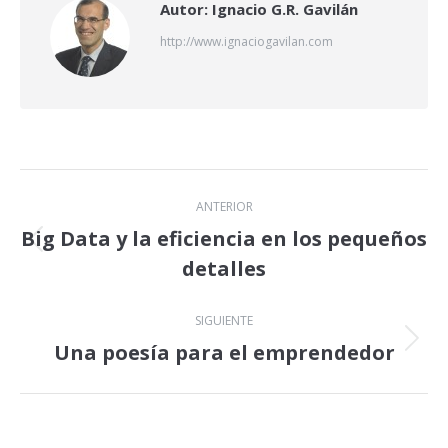
Autor:
Ignacio G.R. Gavilán
http://www.ignaciogavilan.com
Navegación
ANTERIOR
entre
Big Data y la eficiencia en los pequeños
Publicación
detalles
publicaciones
anterior:
SIGUIENTE
Una poesía para el emprendedor
Publicación
siguiente: