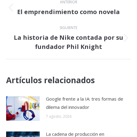
ANTERIOR
entre
El emprendimiento como novela
Publicación
anterior:
publicaciones
SIGUIENTE
La historia de Nike contada por su
Publicación
fundador Phil Knight
siguiente:
Artículos relacionados
Google frente a la IA: tres formas de
dilema del innovador
7 agosto, 2026
La cadena de producción en