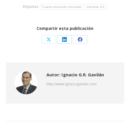
Etiquetas:
Cuarta revolución industrial
Industria 4.0
Compartir esta publicación
Share
Share
Share
on
on
on
X
LinkedIn
Facebook
Autor:
Ignacio G.R. Gavilán
http://www.ignaciogavilan.com
Navegación