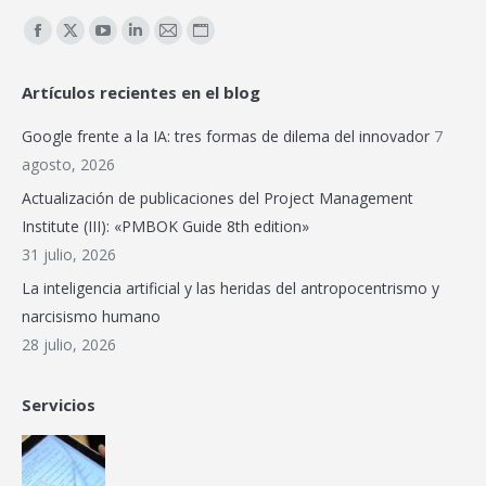
Encuéntranos en:
Facebook
X
YouTube
Linkedin
Mail
Sitio
page
page
page
page
page
web
Artículos recientes en el blog
opens
opens
opens
opens
opens
page
in
in
in
in
in
opens
Google frente a la IA: tres formas de dilema del innovador
7
new
new
new
new
new
in
agosto, 2026
window
window
window
window
window
new
Actualización de publicaciones del Project Management
window
Institute (III): «PMBOK Guide 8th edition»
31 julio, 2026
La inteligencia artificial y las heridas del antropocentrismo y
narcisismo humano
28 julio, 2026
Servicios