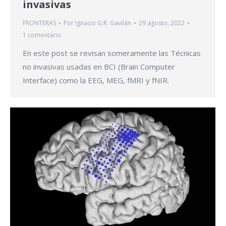
invasivas
FRONTERAS
Por
Ignacio G.R. Gavilán
29 agosto, 2022
1 comentario
En este post se revisan someramente las Técnicas
no invasivas usadas en BCI (Brain Computer
Interface) como la EEG, MEG, fMRI y fNIR.