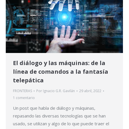
El diálogo y las máquinas: de la
línea de comandos a la fantasía
telepática
FRONTERAS
Por
Ignacio G.R. Gavilán
29 abril, 2022
1 comentario
Un post que habla de diálogo y máquinas,
repasando las diversas tecnologías que se han
usado, se utilizan y algo de lo que puede traer el