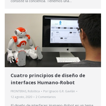
consiste la conciencia. Tenemos una…
Cuatro principios de diseño de
interfaces Humano-Robot
FRONTERAS
,
Robótica
Por
Ignacio G.R. Gavilán
12 agosto, 2020
2 Comentarios
El diseño de interfaces Humano-Robot es un tema