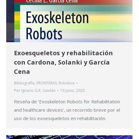
Exoesqueletos y rehabilitación
con Cardona, Solanki y García
Cena
Bibliografía
,
FRONTERAS
,
Robótica
Por
Ignacio G.R. Gavilán
19 junio, 2020
Reseña de ‘Exoskeleton Robots for Rehabilitation
and healthcare devices’, un recorrido breve por el
uso de los exoesqueletos en rehabilitación.