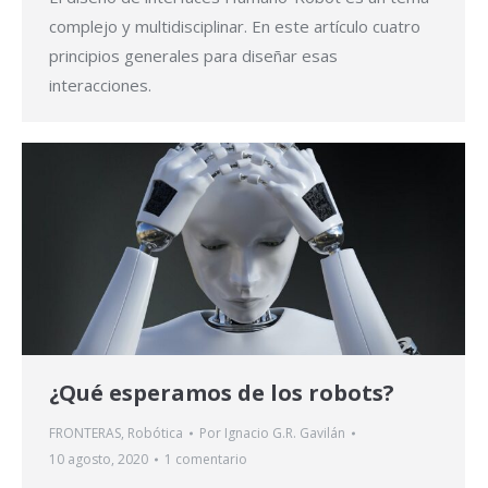
complejo y multidisciplinar. En este artículo cuatro
principios generales para diseñar esas
interacciones.
¿Qué esperamos de los robots?
FRONTERAS
,
Robótica
Por
Ignacio G.R. Gavilán
10 agosto, 2020
1 comentario