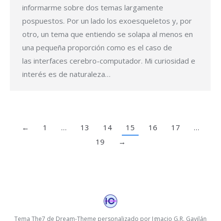
informarme sobre dos temas largamente
pospuestos. Por un lado los exoesqueletos y, por
otro, un tema que entiendo se solapa al menos en
una pequeña proporción como es el caso de
las interfaces cerebro-computador. Mi curiosidad e
interés es de naturaleza…
←
1
…
13
14
15
16
17
…
19
→
Tema The7 de Dream-Theme personalizado por Ignacio G.R. Gavilán