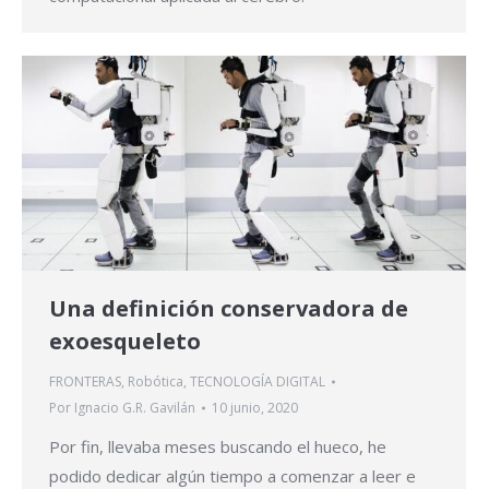
Una definición conservadora de
exoesqueleto
FRONTERAS
,
Robótica
,
TECNOLOGÍA DIGITAL
Por
Ignacio G.R. Gavilán
10 junio, 2020
Por fin, llevaba meses buscando el hueco, he
podido dedicar algún tiempo a comenzar a leer e