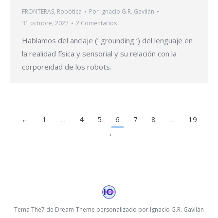
FRONTERAS
,
Robótica
Por
Ignacio G.R. Gavilán
31 octubre, 2022
2 Comentarios
Hablamos del anclaje (‘ grounding ‘) del lenguaje en
la realidad física y sensorial y su relación con la
corporeidad de los robots.
←
1
…
4
5
6
7
8
…
19
→
Tema The7 de Dream-Theme personalizado por Ignacio G.R. Gavilán