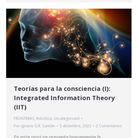
Teorías para la consciencia (I):
Integrated Information Theory
(IIT)
FRONTERAS
,
Robótica
,
Uncategorized
Por
Ignacio G.R. Gavilán
5 diciembre, 2022
2 Comentarios
En este post se presenta brevemente la