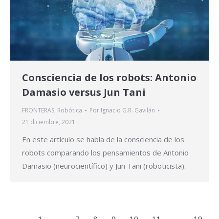
Consciencia de los robots: Antonio
Damasio versus Jun Tani
FRONTERAS
,
Robótica
Por
Ignacio G.R. Gavilán
21 diciembre, 2021
En este artículo se habla de la consciencia de los
robots comparando los pensamientos de Antonio
Damasio (neurocientífico) y Jun Tani (roboticista).
←
1
…
7
8
9
10
11
…
19