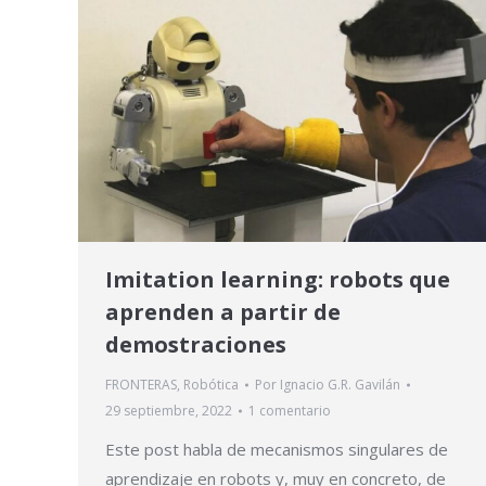
Imitation learning: robots que
aprenden a partir de
demostraciones
FRONTERAS
,
Robótica
Por
Ignacio G.R. Gavilán
29 septiembre, 2022
1 comentario
Este post habla de mecanismos singulares de
aprendizaje en robots y, muy en concreto, de