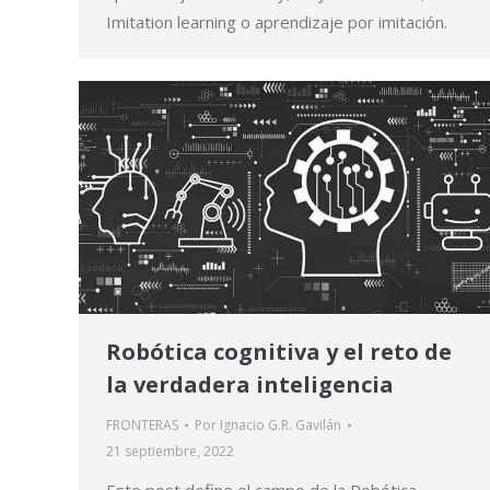
Imitation learning o aprendizaje por imitación.
Robótica cognitiva y el reto de
la verdadera inteligencia
FRONTERAS
Por
Ignacio G.R. Gavilán
21 septiembre, 2022
Este post define el campo de la Robótica