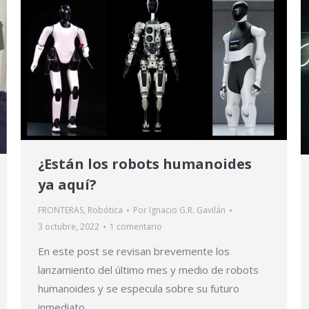
¿Están los robots humanoides
ya aquí?
FRONTERAS
,
Robótica
Por
Ignacio G.R. Gavilán
3 octubre, 2022
1 comentario
En este post se revisan brevemente los
lanzamiento del último mes y medio de robots
humanoides y se especula sobre su futuro
inmediato.