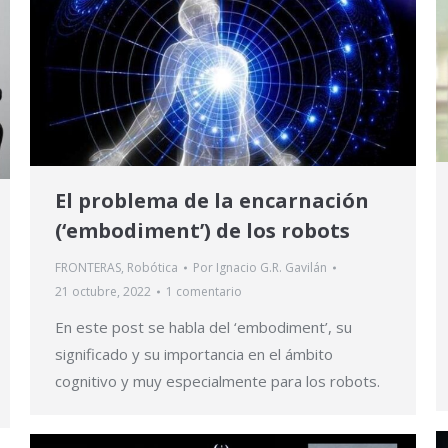
El problema de la encarnación
(‘embodiment’) de los robots
FRONTERAS
,
Robótica
Por
Ignacio G.R. Gavilán
21 octubre, 2022
1 comentario
En este post se habla del ‘embodiment’, su
significado y su importancia en el ámbito
cognitivo y muy especialmente para los robots.