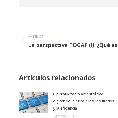
Navegación
entre
ANTERIOR
La perspectiva TOGAF (I): ¿Qué e
Publicación
publicaciones
anterior:
Artículos relacionados
Operativizar la accesibilidad
digital: de la ética a los resultados
y la eficiencia
14 mayo, 2026