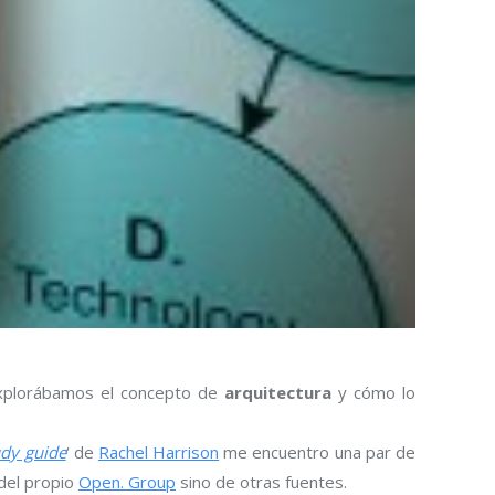
explorábamos el concepto de
arquitectura
y cómo lo
dy guide
‘ de
Rachel Harrison
me encuentro una par de
del propio
Open. Group
sino de otras fuentes.