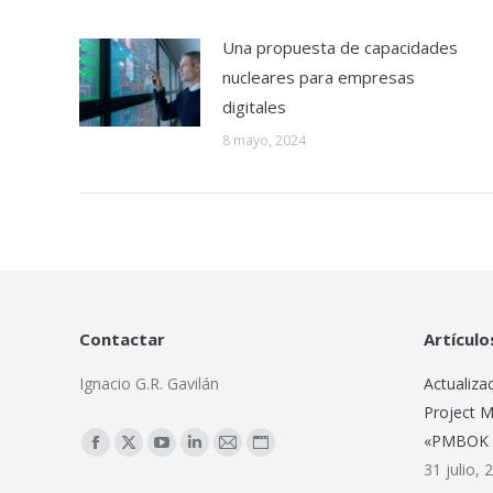
Una propuesta de capacidades
nucleares para empresas
digitales
8 mayo, 2024
Contactar
Artículo
Ignacio G.R. Gavilán
Actualiza
Project M
Encuéntranos en:
«PMBOK G
Facebook
X
YouTube
Linkedin
Mail
Sitio
31 julio, 
page
page
page
page
page
web