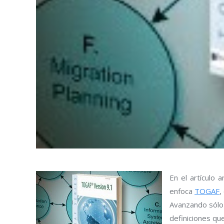
En el artículo an
enfoca
TOGAF
,
Avanzando sólo u
definiciones qu