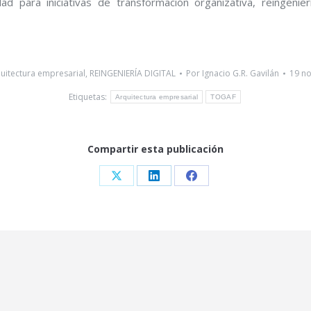
d para iniciativas de transformación organizativa, reingenie
uitectura empresarial
,
REINGENIERÍA DIGITAL
Por
Ignacio G.R. Gavilán
19 n
Etiquetas:
Arquitectura empresarial
TOGAF
Compartir esta publicación
Share
Share
Share
on
on
on
X
LinkedIn
Facebook