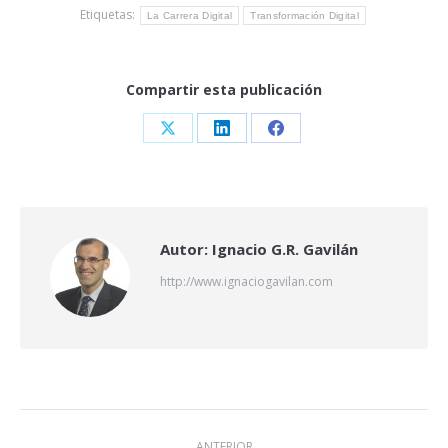
Etiquetas:
La Carrera Digital
Transformación Digital
Compartir esta publicación
Share
Share
Share
on
on
on
X
LinkedIn
Facebook
Autor:
Ignacio G.R. Gavilán
http://www.ignaciogavilan.com
Navegación
ANTERIOR