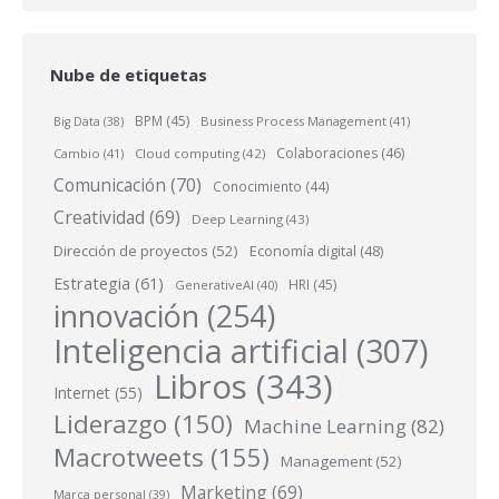
Nube de etiquetas
BPM
(45)
Business Process Management
(41)
Big Data
(38)
Colaboraciones
(46)
Cambio
(41)
Cloud computing
(42)
Comunicación
(70)
Conocimiento
(44)
Creatividad
(69)
Deep Learning
(43)
Dirección de proyectos
(52)
Economía digital
(48)
Estrategia
(61)
HRI
(45)
GenerativeAI
(40)
innovación
(254)
Inteligencia artificial
(307)
Libros
(343)
Internet
(55)
Liderazgo
(150)
Machine Learning
(82)
Macrotweets
(155)
Management
(52)
Marketing
(69)
Marca personal
(39)