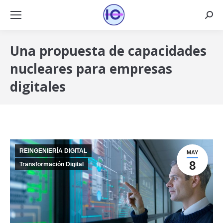
Busca
Una propuesta de capacidades
nucleares para empresas
digitales
REINGENIERÍA DIGITAL
MAY
8
Transformación Digital