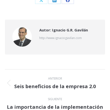
Share
Share
Share
on
on
on
X
LinkedIn
Facebook
Autor:
Ignacio G.R. Gavilán
http://www.ignaciogavilan.com
Navegación
ANTERIOR
entre
Seis beneficios de la empresa 2.0
Publicación
anterior:
publicaciones
SIGUIENTE
La importancia de la implementación