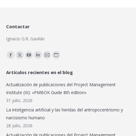
Contactar
Ignacio G.R. Gavilán
Encuéntranos en:
Facebook
X
YouTube
Linkedin
Mail
Sitio
page
page
page
page
page
web
Artículos recientes en el blog
opens
opens
opens
opens
opens
page
in
in
in
in
in
opens
Actualización de publicaciones del Project Management
new
new
new
new
new
in
Institute (III): «PMBOK Guide 8th edition»
window
window
window
window
window
new
31 julio, 2026
window
La inteligencia artificial y las heridas del antropocentrismo y
narcisismo humano
28 julio, 2026
Actualización de publicaciones del Project Management