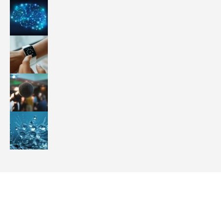
Tema The7 de Dream-Theme personalizado por Ignacio G.R. Gavilán
Useful Links