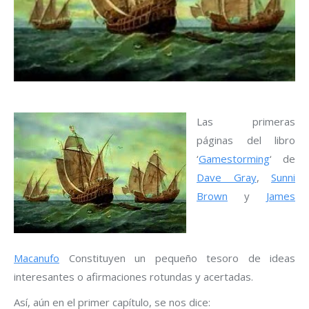
Las primeras
páginas del libro
‘
Gamestorming
‘ de
Dave Gray
,
Sunni
Brown
y
James
Macanufo
Constituyen un pequeño tesoro de ideas
interesantes o afirmaciones rotundas y acertadas.
Así, aún en el primer capítulo, se nos dice: