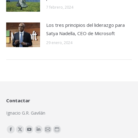
7 febrero, 2024
Los tres principios del liderazgo para
Satya Nadella, CEO de Microsoft
29 enero, 2024
Contactar
Ignacio G.R. Gavilán
Encuéntranos en:
Facebook
X
YouTube
Linkedin
Mail
Sitio