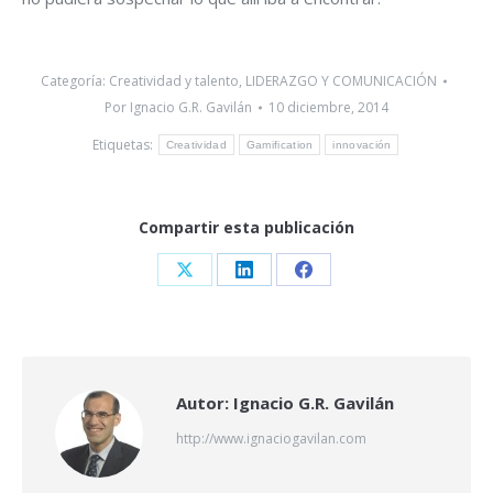
Categoría:
Creatividad y talento
,
LIDERAZGO Y COMUNICACIÓN
Por
Ignacio G.R. Gavilán
10 diciembre, 2014
Etiquetas:
Creatividad
Gamification
innovación
Compartir esta publicación
Share
Share
Share
on
on
on
X
LinkedIn
Facebook
Autor:
Ignacio G.R. Gavilán
http://www.ignaciogavilan.com