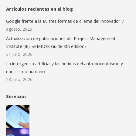
page
page
page
page
page
web
Artículos recientes en el blog
opens
opens
opens
opens
opens
page
in
in
in
in
in
opens
Google frente a la IA: tres formas de dilema del innovador
7
new
new
new
new
new
in
agosto, 2026
window
window
window
window
window
new
Actualización de publicaciones del Project Management
window
Institute (III): «PMBOK Guide 8th edition»
31 julio, 2026
La inteligencia artificial y las heridas del antropocentrismo y
narcisismo humano
28 julio, 2026
Servicios