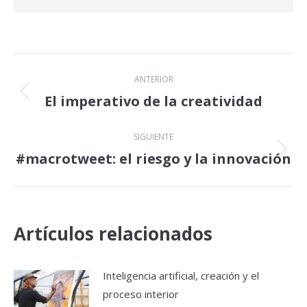
Navegación
ANTERIOR
entre
El imperativo de la creatividad
Publicación
anterior:
publicaciones
SIGUIENTE
#macrotweet: el riesgo y la innovación
Publicación
siguiente:
Artículos relacionados
Inteligencia artificial, creación y el
proceso interior