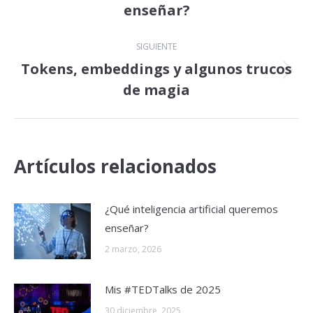
enseñar?
publicaciones
anterior:
SIGUIENTE
Tokens, embeddings y algunos trucos
Publicación
de magia
siguiente:
Artículos relacionados
¿Qué inteligencia artificial queremos
enseñar?
2 marzo, 2026
Mis #TEDTalks de 2025
30 diciembre, 2025