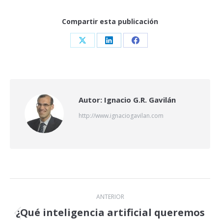
Compartir esta publicación
Share
Share
Share
on
on
on
X
LinkedIn
Facebook
Autor:
Ignacio G.R. Gavilán
http://www.ignaciogavilan.com
Navegación
ANTERIOR
entre
¿Qué inteligencia artificial queremos
Publicación