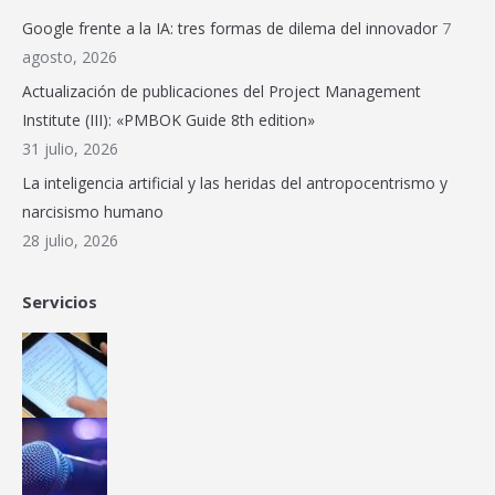
in
in
in
in
in
opens
Google frente a la IA: tres formas de dilema del innovador
7
new
new
new
new
new
in
agosto, 2026
window
window
window
window
window
new
Actualización de publicaciones del Project Management
window
Institute (III): «PMBOK Guide 8th edition»
31 julio, 2026
La inteligencia artificial y las heridas del antropocentrismo y
narcisismo humano
28 julio, 2026
Servicios