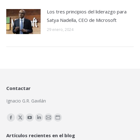
Los tres principios del liderazgo para
Satya Nadella, CEO de Microsoft
29 enero, 2024
Contactar
Ignacio G.R. Gavilán
Encuéntranos en:
Facebook
X
YouTube
Linkedin
Mail
Sitio
page
page
page
page
page
web
Artículos recientes en el blog
opens
opens
opens
opens
opens
page