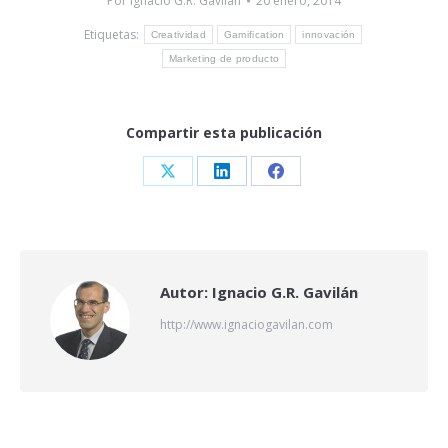
Por
Ignacio G.R. Gavilán
20 enero, 2014
Etiquetas:
Creatividad
Gamification
innovación
Marketing de producto
Compartir esta publicación
Share
Share
Share
on
on
on
X
LinkedIn
Facebook
Autor:
Ignacio G.R. Gavilán
http://www.ignaciogavilan.com