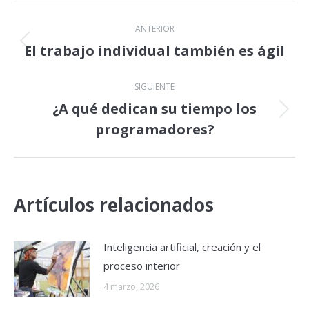
Navegación
ANTERIOR
entre
El trabajo individual también es ágil
Publicación
anterior:
publicaciones
SIGUIENTE
¿A qué dedican su tiempo los
Publicación
programadores?
siguiente:
Artículos relacionados
Inteligencia artificial, creación y el
proceso interior
4 marzo, 2026