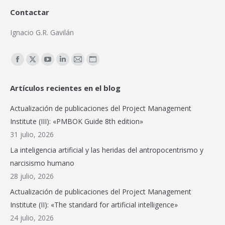
Contactar
Ignacio G.R. Gavilán
Encuéntranos en:
Facebook
X
YouTube
Linkedin
Mail
Sitio
page
page
page
page
page
web
Artículos recientes en el blog
opens
opens
opens
opens
opens
page
in
in
in
in
in
opens
Actualización de publicaciones del Project Management
new
new
new
new
new
in
Institute (III): «PMBOK Guide 8th edition»
window
window
window
window
window
new
31 julio, 2026
window
La inteligencia artificial y las heridas del antropocentrismo y
narcisismo humano
28 julio, 2026
Actualización de publicaciones del Project Management
Institute (II): «The standard for artificial intelligence»
24 julio, 2026