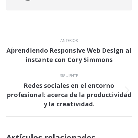
Navegación
ANTERIOR
entre
Aprendiendo Responsive Web Design al
Publicación
instante con Cory Simmons
publicaciones
anterior:
SIGUIENTE
Redes sociales en el entorno
profesional: acerca de la productividad
Publicación
siguiente:
y la creatividad.
Artículos relacionados