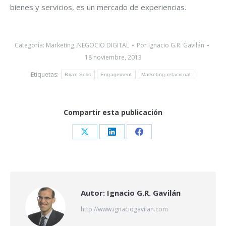
bienes y servicios, es un mercado de experiencias.
Categoría:
Marketing
,
NEGOCIO DIGITAL
Por
Ignacio G.R. Gavilán
18 noviembre, 2013
Etiquetas:
Brian Solis
Engagement
Marketing relacional
Compartir esta publicación
Share
Share
Share
on
on
on
X
LinkedIn
Facebook
Autor:
Ignacio G.R. Gavilán
http://www.ignaciogavilan.com