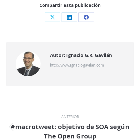
Compartir esta publicación
Share
Share
Share
on
on
on
X
LinkedIn
Facebook
Autor:
Ignacio G.R. Gavilán
http://www.ignaciogavilan.com
Navegación
ANTERIOR
entre
#macrotweet: objetivo de SOA según
Publicación
The Open Group
anterior: