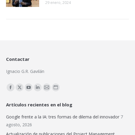
29 enero, 2024
Contactar
Ignacio G.R. Gavilán
Encuéntranos en:
Facebook
X
YouTube
Linkedin
Mail
Sitio
page
page
page
page
page
web
Artículos recientes en el blog
opens
opens
opens
opens
opens
page
in
in
in
in
in
opens
Google frente a la IA: tres formas de dilema del innovador
7
new
new
new
new
new
in
agosto, 2026
window
window
window
window
window
new
Actualización de publicaciones del Project Management