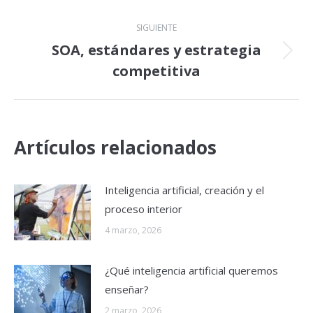
publicaciones
SIGUIENTE
SOA, estándares y estrategia
Publicación
competitiva
siguiente:
Artículos relacionados
Inteligencia artificial, creación y el
proceso interior
4 marzo, 2026
¿Qué inteligencia artificial queremos
enseñar?
2 marzo, 2026