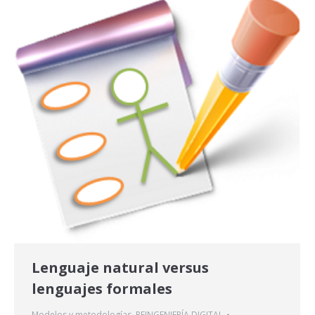
Lenguaje natural versus
lenguajes formales
Modelos y metodologías
,
REINGENIERÍA DIGITAL