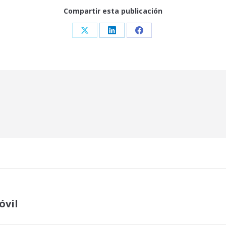
Compartir esta publicación
Share
Share
Share
on
on
on
X
LinkedIn
Facebook
óvil
Publicación
siguiente: