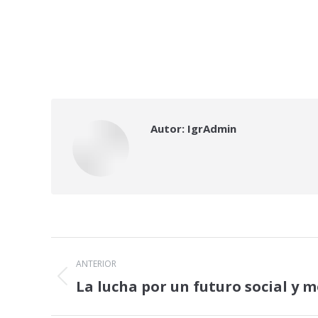
Autor:
IgrAdmin
Navegación
ANTERIOR
entre
La lucha por un futuro social y m
Publicación
anterior:
publicaciones