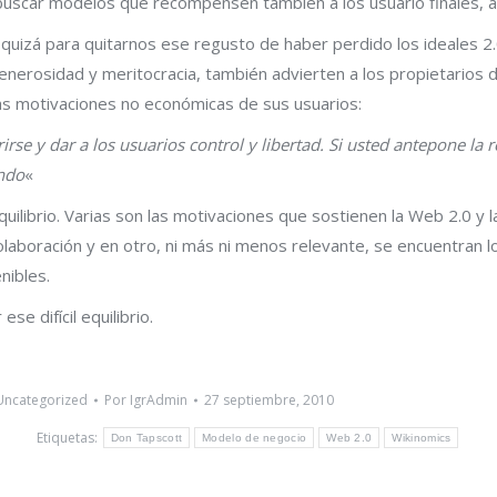
uscar modelos que recompensen también a los usuario finales, aut
quizá para quitarnos ese regusto de haber perdido los ideales 2.0
enerosidad y meritocracia, también advierten a los propietarios 
las motivaciones no económicas de sus usuarios:
rirse y dar a los usuarios control y libertad. Si usted antepone la
ndo
«
uilibrio. Varias son las motivaciones que sostienen la Web 2.0 y l
olaboración y en otro, ni más ni menos relevante, se encuentran l
nibles.
se difícil equilibrio.
Uncategorized
Por
IgrAdmin
27 septiembre, 2010
Etiquetas:
Don Tapscott
Modelo de negocio
Web 2.0
Wikinomics