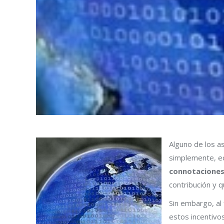
Alguno de los a
simplemente, ec
connotaciones 
contribución y 
Sin embargo, al
estos incentivo