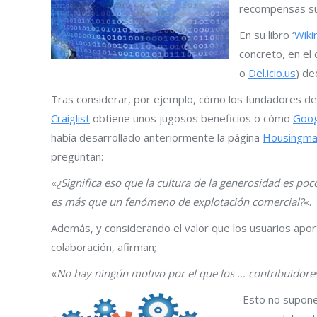
recompensas suf
En su libro ‘
Wiki
concreto, en el 
o
Del.icio.us
) de
Tras considerar, por ejemplo, cómo los fundadores d
Craiglist
obtiene unos jugosos beneficios o cómo
Goog
había desarrollado anteriormente la página
Housingm
preguntan:
«
¿Significa eso que la cultura de la generosidad es po
es más que un fenómeno de explotación comercial?
«.
Además, y considerando el valor que los usuarios aporta
colaboración, afirman;
«
No hay ningún motivo por el que los … contribuidore
Esto no supone