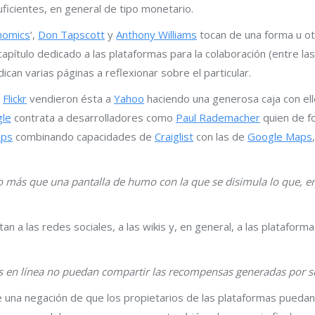
icientes, en general de tipo monetario.
nomics
‘,
Don Tapscott
y
Anthony Williams
tocan de una forma u ot
capítulo dedicado a las plataformas para la colaboración (entre la
dican varias páginas a reflexionar sobre el particular.
e
Flickr
vendieron ésta a
Yahoo
haciendo una generosa caja con el
le
contrata a desarrolladores como
Paul Rademacher
quien de fo
aps
combinando capacidades de
Craiglist
con las de
Google Maps
co más que una pantalla de humo con la que se disimula lo que, e
n a las redes sociales, a las wikis y, en general, a las plataform
s en línea no puedan compartir las recompensas generadas por s
 una negación de que los propietarios de las plataformas puedan 