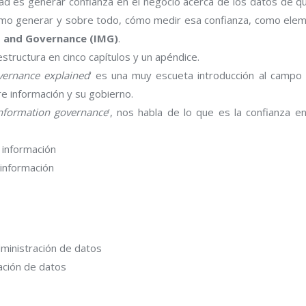
ad es generar confianza en el negocio acerca de los datos de qu
 cómo generar y sobre todo, cómo medir esa confianza, como el
 and Governance (IMG)
.
estructura en cinco capítulos y un apéndice.
ernance explained
‘ es una muy escueta introducción al campo
re información y su gobierno.
information governance
‘, nos habla de lo que es la confianza 
 información
 información
dministración de datos
ación de datos