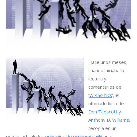
Hace unos meses,
cuando iniciaba la
lectura y
comentarios de
‘
Wikinomics
‘, el
afamado libro de
Don Tapscott
y
Anthony D. Williams
,
recogía en un
primer artículo los
principios de economía wiki
que