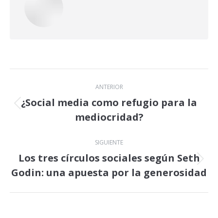
Navegación
ANTERIOR
entre
¿Social media como refugio para la
Publicación
mediocridad?
publicaciones
anterior:
SIGUIENTE
Los tres círculos sociales según Seth
Publicación
Godin: una apuesta por la generosidad
siguiente: