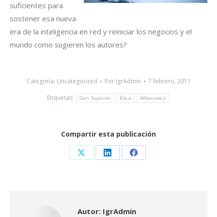
suficientes para
sostener esa nueva
era de la inteligencia en red y reiniciar los negocios y el
mundo como sugieren los autores?
Categoría:
Uncategorized
Por
IgrAdmin
7 febrero, 2011
Etiquetas:
Don Tapscott
Ética
Wikinomics
Compartir esta publicación
Share
Share
Share
on
on
on
X
LinkedIn
Facebook
Autor:
IgrAdmin