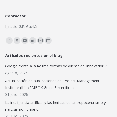
Contactar
Ignacio G.R. Gavilán
Encuéntranos en:
Facebook
X
YouTube
Linkedin
Mail
Sitio
page
page
page
page
page
web
Artículos recientes en el blog
opens
opens
opens
opens
opens
page
in
in
in
in
in
opens
Google frente a la IA: tres formas de dilema del innovador
7
new
new
new
new
new
in
agosto, 2026
window
window
window
window
window
new
Actualización de publicaciones del Project Management
window
Institute (III): «PMBOK Guide 8th edition»
31 julio, 2026
La inteligencia artificial y las heridas del antropocentrismo y
narcisismo humano
28 julio, 2026