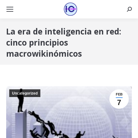
Busca
La era de inteligencia en red:
cinco principios
macrowikinómicos
Uncategorized
FEB
7