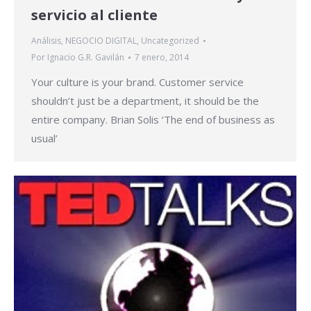
servicio al cliente
Análisis
,
NEGOCIO DIGITAL
,
Uncategorized
Por
Ignacio G.R. Gavilán
7 enero, 2014
Your culture is your brand. Customer service
shouldn’t just be a department, it should be the
entire company. Brian Solis ‘The end of business as
usual’