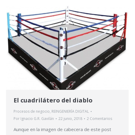
El cuadrilátero del diablo
Procesos de negocio
,
REINGENIERÍA DIGITAL
Por
Ignacio G.R. Gavilán
22 junio, 2018
2 Comentarios
Aunque en la imagen de cabecera de este post