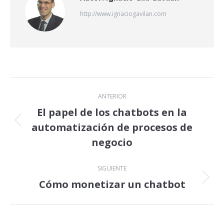
http://www.ignaciogavilan.com
Navegación
ANTERIOR
entre
El papel de los chatbots en la
automatización de procesos de
Publicación
publicaciones
anterior:
negocio
SIGUIENTE
Cómo monetizar un chatbot
Publicación
siguiente: