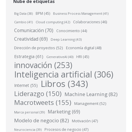
Nube de etiquetas
BPM
(45)
Business Process Management
(41)
Big Data
(38)
Colaboraciones
(46)
Cambio
(41)
Cloud computing
(42)
Comunicación
(70)
Conocimiento
(44)
Creatividad
(69)
Deep Learning
(43)
Dirección de proyectos
(52)
Economía digital
(48)
Estrategia
(61)
HRI
(45)
GenerativeAI
(40)
innovación
(253)
Inteligencia artificial
(306)
Libros
(343)
Internet
(55)
Liderazgo
(150)
Machine Learning
(82)
Macrotweets
(155)
Management
(52)
Marketing
(69)
Marca personal
(39)
Modelo de negocio
(82)
Motivación
(47)
Procesos de negocio
(47)
Neurociencia
(39)