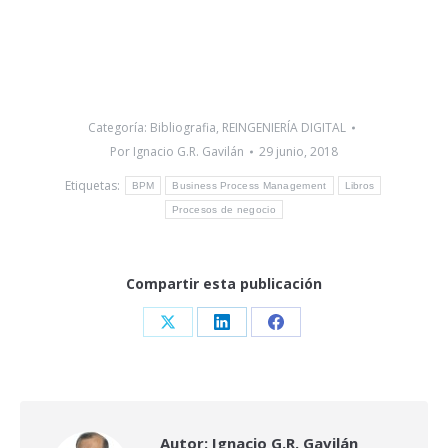
Categoría:
Bibliografia
,
REINGENIERÍA DIGITAL
Por
Ignacio G.R. Gavilán
29 junio, 2018
Etiquetas:
BPM
Business Process Management
Libros
Procesos de negocio
Compartir esta publicación
Share
Share
Share
on
on
on
X
LinkedIn
Facebook
Autor:
Ignacio G.R. Gavilán