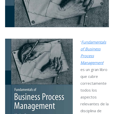
‘
Fundamentals
of Business
Process
Management
‘
es un gran libro
que cubre
correctamente
todos los
aspectos
relevantes de la
disciplina de