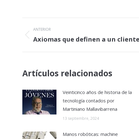
Navegación
ANTERIOR
entre
Axiomas que definen a un client
Publicación
anterior:
publicaciones
Artículos relacionados
Veinticinco años de historia de la
tecnología contados por
Martiniano Mallavibarrena