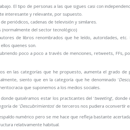
rabajo. El tipo de personas a las que sigues casi con indep
nque en ocasiones su contenido es completamente interesante 
de periódicos, cadenas de televisión y similares.
 (normalmente del sector tecnológico)
utores de libros renombrados que he leído, autoridades, etc. P
o a los que sigo, sobre todo, por ser ellos quienes son.
ubriendo poco a poco a través de menciones, retweets, FFs, p
milares
do pienso que, a medida que bajamos en las categorías que he
 de contenidos, de verdadera individualización del timeline. 
scubrimientos
‘ es donde realmente se juega el partido, don
e suponemos a los medios sociales.
 esa categoría de descubrimientos es donde quisiéramos estar
y ser descubiertos hasta que, ¡quién sabe! un día esa continu
iera oconvertír en ‘
Gurús
‘.