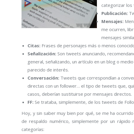
categorizar los
Publicación:
Twe
Mensajes:
Mens
me ocurren, li
mensajes simila
Citas:
Frases de personajes más o menos conocidos
Señalización:
Son tweets anunciando, recomendand
general, señalizando, un artículo en un blog o medio
parecido de interés.
Conversación:
Tweets que correspondían a conve
directas con un follower… el tipo de tweets que, qu
casos, deberían sustituirse por mensajes directos.
FF:
Se trataba, simplemente, de los tweets de Follo
Hoy, y sin saber muy bien por qué, se me ha ocurrido 
cuentas soy follower. Y, sin ningún tipo de respald
usuarios que sigo típicamente se encuadran en una de l