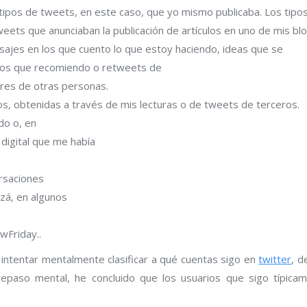
 tipos de tweets, en este caso, que yo mismo publicaba. Los tipo
ets que anunciaban la publicación de artículos en uno de mis blo
ajes en los que cuento lo que estoy haciendo, ideas que se
bros que recomiendo o retweets de
res de otras personas.
, obtenidas a través de mis lecturas o de tweets de terceros.
o o, en
 digital que me había
rsaciones
izá, en algunos
wFriday..
intentar mentalmente clasificar a qué cuentas sigo en
twitter
, d
o numérico, simplemente por un rápido repaso mental, he concl
as siguientes cinco categorías: