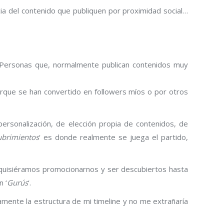
endencia del
y relevante,
ersonas que,
orque se han
 propuesto, aumenta el grado de personalización, de
Muy especialmente, siento que en la categoría que he
de anida el sentido más puro del social media y la
 los practicantes del ‘
tweeting
‘, donde quisiéramos
a inclusión en la categoría de ‘
Descubrimientos
‘ de