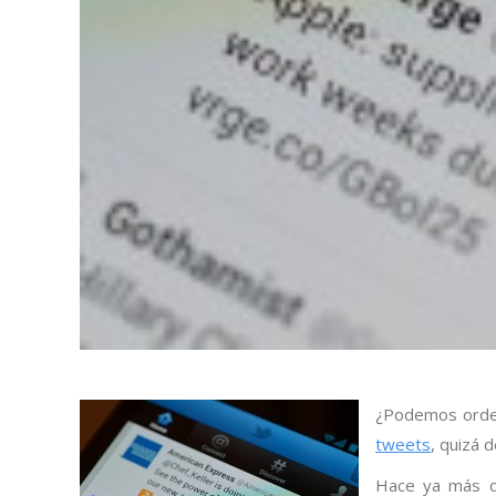
¿Podemos orden
tweets
, quizá d
Hace ya más d