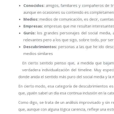
Conocidos:
amigos, familiares y compañeros de t
contenido que publiquen por proximidad social…au
por supuesto.
Medios:
medios de comunicación, es decir, cuentas 
Empresas:
empresas que me resultan interesantes
Gurús:
los grandes personajes del social media, a
normalmente publican contenidos muy relevantes per
Descubrimientos:
personas a las que he ido desc
convertido en followers míos o por otros medios si
En cierto senti
elección propia
denominado ‘
De
meritocracia qu
En cierto modo,
promocionarnos 
terceros nos pud