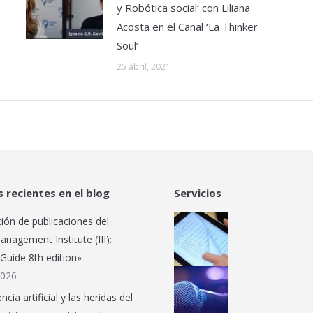
Mi actividad: Webinar sobre ‘Ética
y Robótica social’ con Liliana
Acosta en el Canal ‘La Thinker
Soul’
25 abril, 2021
s recientes en el blog
Servicios
ción de publicaciones del
anagement Institute (III):