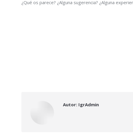
Como digo, se 
estructura de mi timeline y no me extrañaría que, aunqu
¿Qué os parece? ¿Alguna sugerencia? ¿Alguna experien
Autor:
IgrAdmin