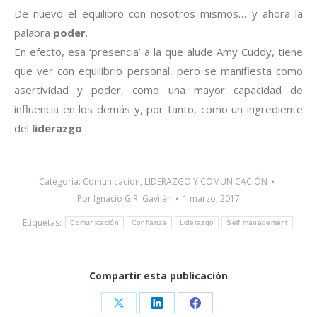
De nuevo el equilibro con nosotros mismos… y ahora la
palabra
poder
.
En efecto, esa ‘presencia’ a la que alude Amy Cuddy, tiene
que ver con equilibrio personal, pero se manifiesta como
asertividad y poder, como una mayor capacidad de
influencia en los demás y, por tanto, como un ingrediente
del
liderazgo
.
Categoría:
Comunicacion
,
LIDERAZGO Y COMUNICACIÓN
Por
Ignacio G.R. Gavilán
1 marzo, 2017
Etiquetas:
Comunicación
Confianza
Liderazgo
Self management
Compartir esta publicación
Share
Share
Share