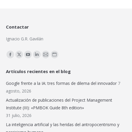
Contactar
Ignacio G.R. Gavilán
Encuéntranos en:
Facebook
X
YouTube
Linkedin
Mail
Sitio
page
page
page
page
page
web
Artículos recientes en el blog
opens
opens
opens
opens
opens
page
in
in
in
in
in
opens
Google frente a la IA: tres formas de dilema del innovador
7
new
new
new
new
new
in
agosto, 2026
window
window
window
window
window
new
Actualización de publicaciones del Project Management
window
Institute (III): «PMBOK Guide 8th edition»
31 julio, 2026
La inteligencia artificial y las heridas del antropocentrismo y