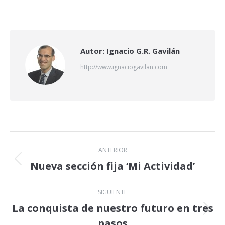
on
on
on
X
LinkedIn
Facebook
Autor:
Ignacio G.R. Gavilán
http://www.ignaciogavilan.com
Navegación
ANTERIOR
entre
Nueva sección fija ‘Mi Actividad’
Publicación
anterior:
publicaciones
SIGUIENTE
La conquista de nuestro futuro en tres
Publicación
pasos