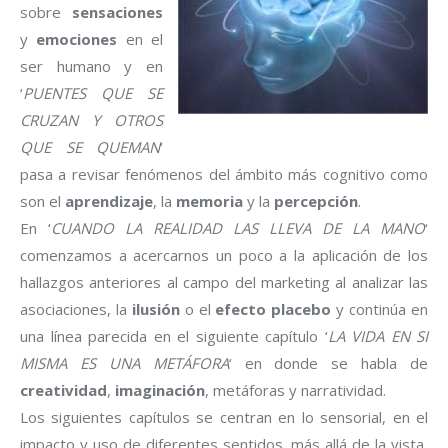
sobre
sensaciones
y
emociones
en el
ser humano y en
‘
PUENTES QUE SE
CRUZAN Y OTROS
QUE SE QUEMAN
‘
pasa a revisar fenómenos del ámbito más cognitivo como
son el
aprendizaje
, la
memoria
y la
percepción
.
En ‘
CUANDO LA REALIDAD LAS LLEVA DE LA MANO
‘
comenzamos a acercarnos un poco a la aplicación de los
hallazgos anteriores al campo del marketing al analizar las
asociaciones, la
ilusión
o el
efecto placebo
y continúa en
una línea parecida en el siguiente capítulo ‘
LA VIDA EN SI
MISMA ES UNA METÁFORA
‘ en donde se habla de
creatividad
,
imaginación
, metáforas y narratividad.
Los siguientes capítulos se centran en lo sensorial, en el
impacto y uso de diferentes sentidos, más allá de la vista,