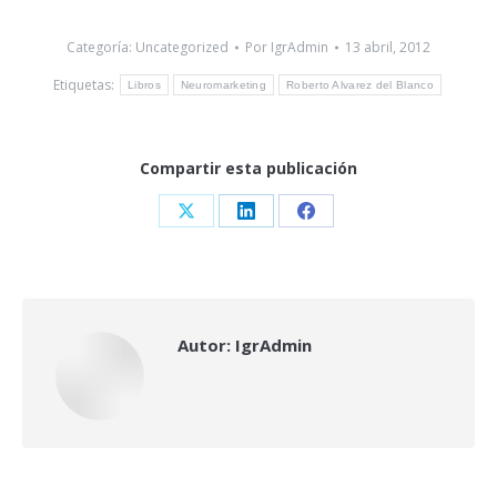
Categoría:
Uncategorized
Por
IgrAdmin
13 abril, 2012
Etiquetas:
Libros
Neuromarketing
Roberto Alvarez del Blanco
Compartir esta publicación
Share
Share
Share
on
on
on
X
LinkedIn
Facebook
Autor:
IgrAdmin