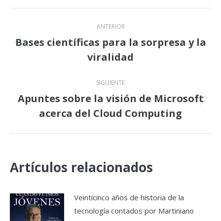
Navegación
ANTERIOR
entre
Bases científicas para la sorpresa y la
Publicación
viralidad
publicaciones
anterior:
SIGUIENTE
Apuntes sobre la visión de Microsoft
Publicación
acerca del Cloud Computing
siguiente:
Artículos relacionados
Veinticinco años de historia de la
tecnología contados por Martiniano