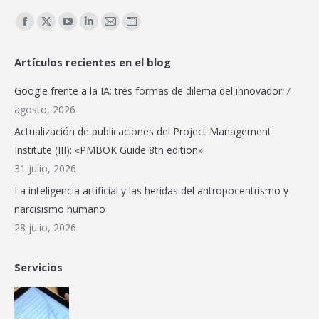
Encuéntranos en:
Facebook
X
YouTube
Linkedin
Mail
Sitio
page
page
page
page
page
web
Artículos recientes en el blog
opens
opens
opens
opens
opens
page
in
in
in
in
in
opens
Google frente a la IA: tres formas de dilema del innovador
7
new
new
new
new
new
in
agosto, 2026
window
window
window
window
window
new
Actualización de publicaciones del Project Management
window
Institute (III): «PMBOK Guide 8th edition»
31 julio, 2026
La inteligencia artificial y las heridas del antropocentrismo y
narcisismo humano
28 julio, 2026
Servicios