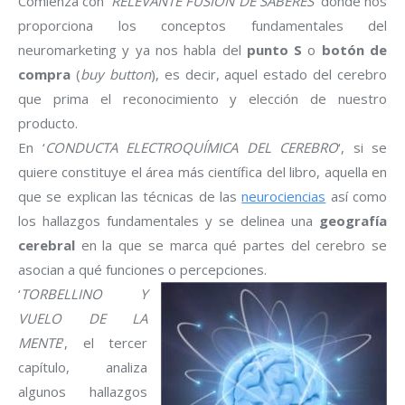
Comienza con ‘
RELEVANTE FUSIÓN DE SABERES
‘ donde nos
proporciona los conceptos fundamentales del
neuromarketing y ya nos habla del
punto S
o
botón de
compra
(
buy button
), es decir, aquel estado del cerebro
que prima el reconocimiento y elección de nuestro
producto.
En ‘
CONDUCTA ELECTROQUÍMICA DEL CEREBRO
‘, si se
quiere constituye el área más científica del libro, aquella en
que se explican las técnicas de las
neurociencias
así como
los hallazgos fundamentales y se delinea una
geografía
cerebral
en la que se marca qué partes del cerebro se
asocian a qué funciones o percepciones.
‘
TORBELLINO Y
VUELO DE LA
MENTE
‘, el tercer
capítulo, analiza
algunos hallazgos