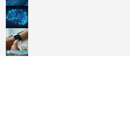
Tema The7 de Dream-Theme personalizado por Ignacio G.R. Gavilán