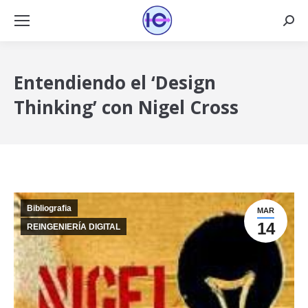
Busca
Entendiendo el ‘Design
Thinking’ con Nigel Cross
Bibliografia
MAR
14
REINGENIERÍA DIGITAL