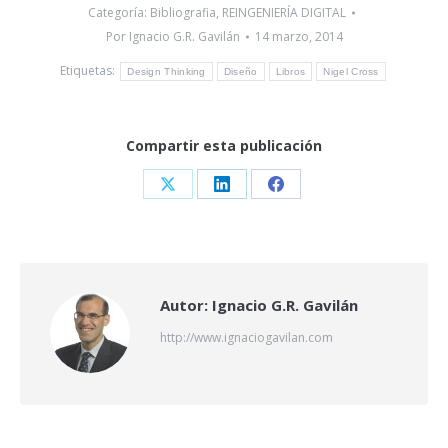
Categoría:
Bibliografia
,
REINGENIERÍA DIGITAL
Por
Ignacio G.R. Gavilán
14 marzo, 2014
Etiquetas:
Design Thinking
Diseño
Libros
Nigel Cross
Compartir esta publicación
Share
Share
Share
on
on
on
X
LinkedIn
Facebook
Autor:
Ignacio G.R. Gavilán
http://www.ignaciogavilan.com