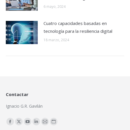
6 mayo, 2024
Cuatro capacidades basadas en
tecnología para la resiliencia digital
18 marzo, 2024
Contactar
Ignacio G.R. Gavilán
Encuéntranos en:
Facebook
X
YouTube
Linkedin
Mail
Sitio