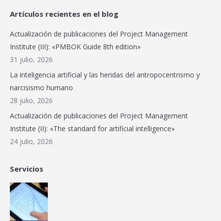
page
page
page
page
page
web
Artículos recientes en el blog
opens
opens
opens
opens
opens
page
in
in
in
in
in
opens
Actualización de publicaciones del Project Management
new
new
new
new
new
in
Institute (III): «PMBOK Guide 8th edition»
window
window
window
window
window
new
31 julio, 2026
window
La inteligencia artificial y las heridas del antropocentrismo y
narcisismo humano
28 julio, 2026
Actualización de publicaciones del Project Management
Institute (II): «The standard for artificial intelligence»
24 julio, 2026
Servicios