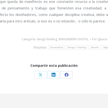
que queda de manifiesto es ese constante recurso a la creativi
as de pensamiento y trabajo que fomenten esa creatividad, a 
fecto los diseñadores, como cualquier disciplina creativa, debe 
aría para otro artículo, si eso es o no intuición… o sólo lo parece.
Categoría:
design thinking
,
REINGENIERÍA DIGITAL
Por
Ignacio
Etiquetas:
Creatividad
Design Thinking
Diseño
Nig
Compartir esta publicación
Share
Share
Share
on
on
on
X
LinkedIn
Facebook