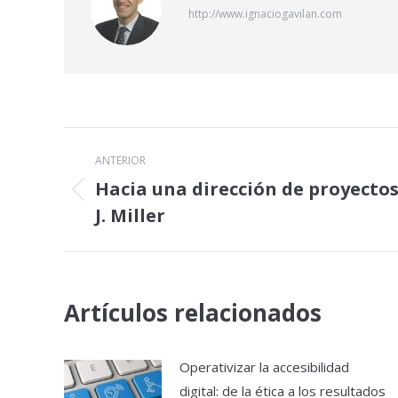
http://www.ignaciogavilan.com
Navegación
ANTERIOR
entre
Hacia una dirección de proyectos 
Publicación
J. Miller
publicaciones
anterior:
Artículos relacionados
Operativizar la accesibilidad
digital: de la ética a los resultados