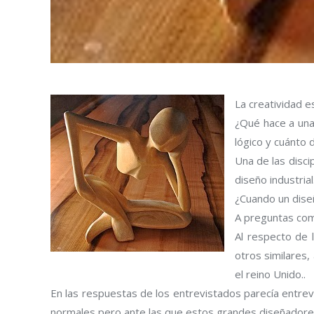
La creatividad e
¿Qué hace a una
lógico y cuánto d
Una de las disci
diseño industrial
¿Cuando un dise
A preguntas com
Al respecto de l
otros similares,
el reino Unido..
En las respuestas de los entrevistados parecía entrev
normales pero ante las que estos grandes diseñador