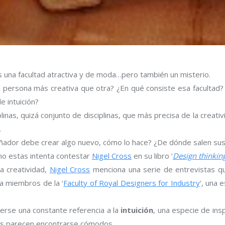
s una facultad atractiva y de moda…pero también un misterio.
 persona más creativa que otra? ¿En qué consiste esa facultad?
e intuición?
plinas, quizá conjunto de disciplinas, que más precisa de la creati
.
ñador debe crear algo nuevo, cómo lo hace? ¿De dónde salen sus
o estas intenta contestar
Nigel Cross
en su libro ‘
Design thinkin
a creatividad,
Nigel Cross
menciona una serie de entrevistas qu
 a miembros de la ‘
Faculty of Royal Designers for Industry
‘, una 
erse una constante referencia a la
intuición
, una especie de insp
es parecen encontrarse cómodos.