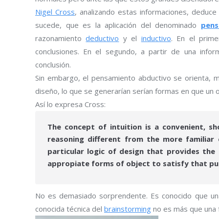
Nigel Cross
, analizando estas informaciones, deduce 
sucede, que es la aplicación del denominado
pens
razonamiento
deductivo
y el
inductivo
. En el prim
conclusiones. En el segundo, a partir de una infor
conclusión.
Sin embargo, el pensamiento abductivo se orienta, má
diseño, lo que se generarían serían formas en que un o
Así lo expresa Cross:
The concept of intuition is a convenient, s
reasoning different from the more familiar 
particular logic of design that provides th
appropiate forms of object to satisfy that p
No es demasiado sorprendente. Es conocido que una t
conocida técnica del
brainstorming
no es más que una f