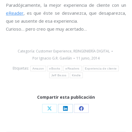
Paradójicamente, la mejor experiencia de cliente con un
eReader
, es que éste se desvanezca, que desaparezca,
que se ausente de esa experiencia.
Curioso… pero creo que muy acertado…
Categoría:
Customer Experience
,
REINGENIERÍA DIGITAL
Por
Ignacio G.R. Gavilán
11 junio, 2014
Etiquetas:
Amazon
eBooks
eReaders
Experiencia de cliente
Jeff Bezos
Kindle
Compartir esta publicación
Share
Share
Share
on
on
on
X
LinkedIn
Facebook