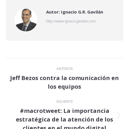
Autor:
Ignacio G.R. Gavilán
http://www.ignaciogavilan.com
Navegación
ANTERIOR
entre
Jeff Bezos contra la comunicación en
Publicación
los equipos
publicaciones
anterior:
SIGUIENTE
#macrotweet: La importancia
estratégica de la atención de los
Publicación
siguiente:
clientes en el mundo digital