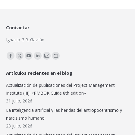
Contactar
Ignacio G.R. Gavilán
Encuéntranos en:
Facebook
X
YouTube
Linkedin
Mail
Sitio
page
page
page
page
page
web
Artículos recientes en el blog
opens
opens
opens
opens
opens
page
in
in
in
in
in
opens
Actualización de publicaciones del Project Management
new
new
new
new
new
in
Institute (III): «PMBOK Guide 8th edition»
window
window
window
window
window
new
31 julio, 2026
window
La inteligencia artificial y las heridas del antropocentrismo y
narcisismo humano
28 julio, 2026